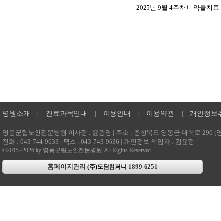
2025년 9월 4주차 비약물치
병원소개
진료과목안내
이용안내
이용약관
개인정보
|
|
|
|
영동군립노인전문병원 이사장 : 윤왕영 | 주소 : 충청북도 영동군 대학로 290 (영동읍
전화 : 043-744-9633 | 팩스 : 043-743-9636 | 개인정보 책임자 : 김윤정
©2015~2026 by 영동군립노인전문병원 All Rights Reserved.
홈페이지관리
1899-6251
(주)도담컴퍼니