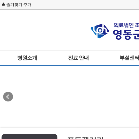
즐겨찾기 추가
병원소개
진료 안내
부설센
인사말
통합진료
물리치료실
병원둘러보기
내과
사회복지실
미션 및 비전
신경외과
영양실
사이트이용약관
외과
개인정보취급방침
한방과
찾아오시는길