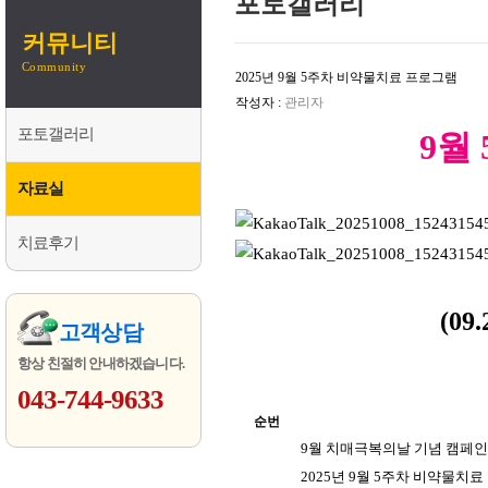
포토갤러리
커뮤니티
Community
2025년 9월 5주차 비약물치료 프로그램
작성자 :
관리자
포토갤러리
9월
자료실
치료후기
(0
고객상담
항상 친절히 안내하겠습니다.
043-744-9633
순번
9월 치매극복의날 기념 캠페인
2025년 9월 5주차 비약물치